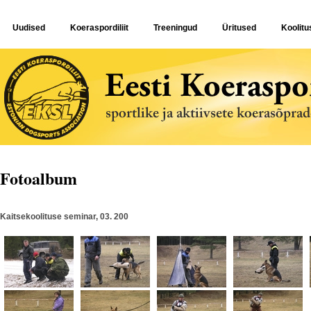
Uudised
Koeraspordiliit
Treeningud
Üritused
Koolitu
Fotoalbum
Kaitsekoolituse seminar, 03. 200